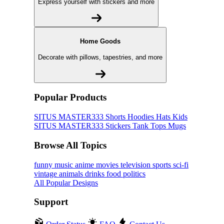
Express yourself with stickers and more
Home Goods
Decorate with pillows, tapestries, and more
Popular Products
SITUS MASTER333
Shorts
Hoodies
Hats
Kids
SITUS MASTER333
Stickers
Tank Tops
Mugs
Browse All Topics
funny
music
anime
movies
television
sports
sci-fi
vintage
animals
drinks
food
politics
All Popular Designs
Support