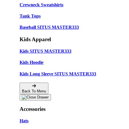
Crewneck Sweatshirts
Tank Tops
Baseball SITUS MASTER333
Kids Apparel
Kids SITUS MASTER333
Kids Hoodie
Kids Long Sleeve SITUS MASTER333
Back To Menu
Accessories
Hats