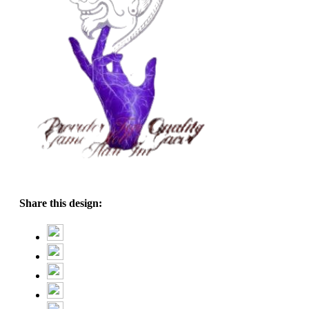
Share this design: