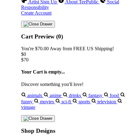
Artist Sign Up
About TeePublic
Social
Responsibility
Create Account
Cart Preview (0)
You're
$70.00
Away from
FREE US Shipping!
$0
$70
Your Cart is empty...
Discover something you'll love!
animals
anime
drinks
fantasy
food
funny
movies
sci-fi
sports
television
vintage
Shop Designs