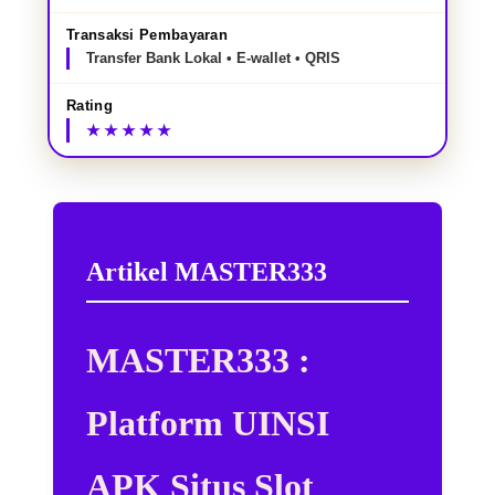
Transaksi Pembayaran
Transfer Bank Lokal • E-wallet • QRIS
Rating
Artikel MASTER333
MASTER333 :
Platform UINSI
APK Situs Slot