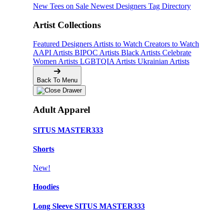
New Tees on Sale
Newest Designers
Tag Directory
Artist Collections
Featured Designers
Artists to Watch
Creators to Watch
AAPI Artists
BIPOC Artists
Black Artists
Celebrate
Women Artists
LGBTQIA Artists
Ukrainian Artists
Back To Menu
Adult Apparel
SITUS MASTER333
Shorts
New!
Hoodies
Long Sleeve SITUS MASTER333