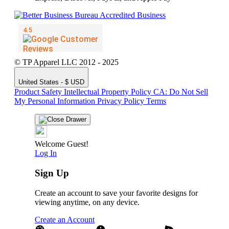
© TP Apparel LLC 2012 - 2025
United States - $ USD
Product Safety
Intellectual Property Policy
CA: Do Not Sell
My Personal Information
Privacy Policy
Terms
Welcome Guest!
Log In
Sign Up
Create an account to save your favorite designs for
viewing anytime, on any device.
Create an Account