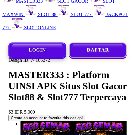
MASTER333
SLOT GACOR
SLOT
MAXWIN
SLOT 88
SLOT 777
JACKPOT
777
SLOT ONLINE
LOGIN
DAFTAR
Design ID: 74165272
MASTER333 : Platform
UINSI APK Situs Slot Gacor
Slot88 & Slot777 Terpercaya
$3
IDR 5.000
Create an account to favorite this design!