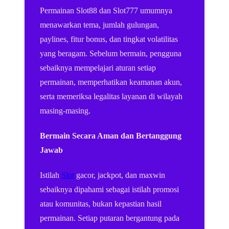
Permainan Slot88 dan Slot777 umumnya
menawarkan tema, jumlah gulungan,
paylines, fitur bonus, dan tingkat volatilitas
yang beragam. Sebelum bermain, pengguna
sebaiknya mempelajari aturan setiap
permainan, memperhatikan keamanan akun,
serta memeriksa legalitas layanan di wilayah
masing-masing.
Bermain Secara Aman dan Bertanggung
Jawab
Istilah
Slot
gacor, jackpot, dan maxwin
sebaiknya dipahami sebagai istilah promosi
atau komunitas, bukan kepastian hasil
permainan. Setiap putaran bergantung pada