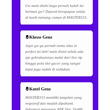
Gw main disini kaga pernah kalah lur
herman gw? Deposit berapapun selalu
di kasih menang cuman di MASTER333.
Khezo Genz
Jujur gw ga pernah nemu situs se
perfect ini deh! main disini selalu ada
aja gebrakaannya mulai dari live rtp
hingga pola slot gacor yang sangat
tepat juga sudah di sediakan.
Kutel Genz
MASTER333 memiliki tampilan yang
responsif dan mudah dipahami.
Informasi mengenai APK Slot, Slot88,